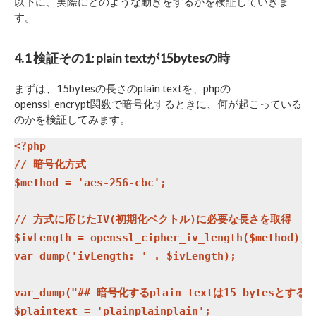
以下に、実際にどのような動きをするかを検証していきま
す。
4.1 検証その1: plain textが15bytesの時
まずは、15bytesの長さのplain textを、phpの
openssl_encrypt関数で暗号化するときに、何が起こっている
のかを検証してみます。
<?php

// 暗号化方式

$method = 'aes-256-cbc';

// 方式に応じたIV(初期化ベクトル)に必要な長さを取得

$ivLength = openssl_cipher_iv_length($method);

var_dump('ivLength: ' . $ivLength);

var_dump("## 暗号化するplain textは15 bytesとする #
$plaintext = 'plainplainplain';
