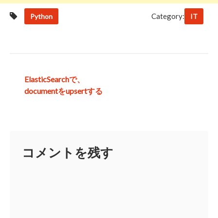
Category:
Python
IT
投
ElasticSearchで、
documentをupsertする
稿
ナ
ビ
ゲ
コメントを残す
ー
シ
ョ