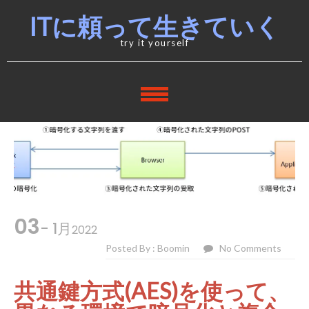
Skip
Skip
ITに頼って生きていく
to
to
navigation
content
try it yourself
03
- 1月
2022
Posted By : Boomin
No Comments
共通鍵方式(AES)を使って、