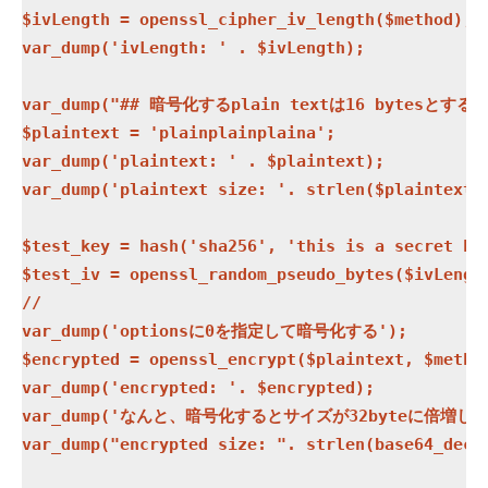
$ivLength = openssl_cipher_iv_length($method);

var_dump('ivLength: ' . $ivLength);

var_dump("## 暗号化するplain textは16 bytesとする #
$plaintext = 'plainplainplaina';

var_dump('plaintext: ' . $plaintext);

var_dump('plaintext size: '. strlen($plaintext))
$test_key = hash('sha256', 'this is a secret key
$test_iv = openssl_random_pseudo_bytes($ivLength
// 

var_dump('optionsに0を指定して暗号化する');

$encrypted = openssl_encrypt($plaintext, $method
var_dump('encrypted: '. $encrypted);

var_dump('なんと、暗号化するとサイズが32byteに倍増してい
var_dump("encrypted size: ". strlen(base64_decod