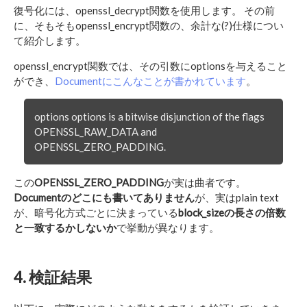
復号化には、openssl_decrypt関数を使用します。 その前
に、そもそもopenssl_encrypt関数の、余計な(?)仕様につい
て紹介します。
openssl_encrypt関数では、その引数にoptionsを与えること
ができ、
Documentにこんなことが書かれています
。
options options is a bitwise disjunction of the flags
OPENSSL_RAW_DATA and
OPENSSL_ZERO_PADDING.
この
OPENSSL_ZERO_PADDING
が実は曲者です。
Documentのどこにも書いてありません
が、実はplain text
が、暗号化方式ごとに決まっている
block_sizeの長さの倍数
と一致するかしないか
で挙動が異なります。
4. 検証結果