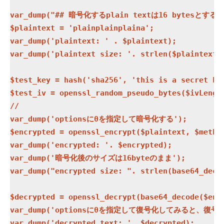
var_dump("## 暗号化するplain textは16 bytesとする #
$plaintext = 'plainplainplaina';

var_dump('plaintext: ' . $plaintext);

var_dump('plaintext size: '. strlen($plaintext))
$test_key = hash('sha256', 'this is a secret key
$test_iv = openssl_random_pseudo_bytes($ivLength
// 

var_dump('optionsに0を指定して暗号化する');

$encrypted = openssl_encrypt($plaintext, $method
var_dump('encrypted: '. $encrypted);

var_dump('暗号化後のサイズは16byteのまま');

var_dump("encrypted size: ". strlen(base64_decod
$decrypted = openssl_decrypt(base64_decode($encr
var_dump('optionsに0を指定して復号化してみると、復号化
var_dump('decrypted text: '. $decrypted);
