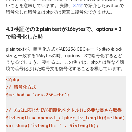
いことを意味しています。 実際、
3.1節
で紹介したpythonで
暗号化した暗号文はphpでは素直に復号化できません。
4.3 検証その3: plain textが16bytesで、options = 3
で暗号化した時
plain textが、暗号化方式がAES256 CBCモードの時のblock
sizeと一致する16bytesの時、options = 3で暗号化するとど
うなるでしょう。 要するに、この例では、phpとは異なる環
境で暗号化された暗号文を復号化することを模しています。
<?php

// 暗号化方式

$method = 'aes-256-cbc';

// 方式に応じたIV(初期化ベクトル)に必要な長さを取得

$ivLength = openssl_cipher_iv_length($method);

var_dump('ivLength: ' . $ivLength);
