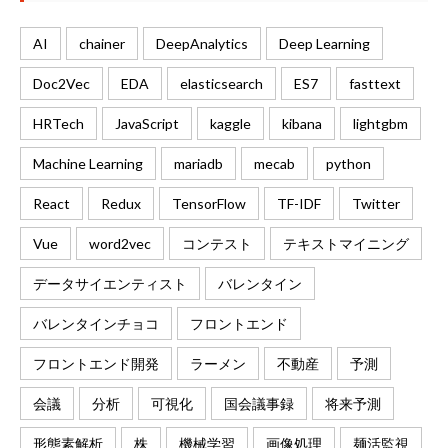
AI
chainer
DeepAnalytics
Deep Learning
Doc2Vec
EDA
elasticsearch
ES7
fasttext
HRTech
JavaScript
kaggle
kibana
lightgbm
Machine Learning
mariadb
mecab
python
React
Redux
TensorFlow
TF-IDF
Twitter
Vue
word2vec
コンテスト
テキストマイニング
データサイエンティスト
バレンタイン
バレンタインチョコ
フロントエンド
フロントエンド開発
ラーメン
不動産
予測
会議
分析
可視化
国会議事録
将来予測
形態素解析
株
機械学習
画像処理
麺活監視