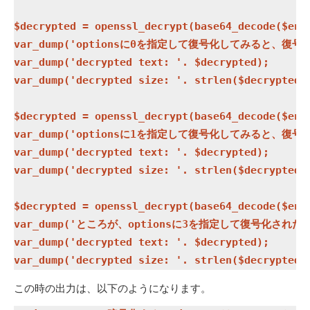
$decrypted = openssl_decrypt(base64_decode($encr
var_dump('optionsに0を指定して復号化してみると、復号化
var_dump('decrypted text: '. $decrypted);

var_dump('decrypted size: '. strlen($decrypted))
$decrypted = openssl_decrypt(base64_decode($encr
var_dump('optionsに1を指定して復号化してみると、復号化
var_dump('decrypted text: '. $decrypted);

var_dump('decrypted size: '. strlen($decrypted))
$decrypted = openssl_decrypt(base64_decode($encr
var_dump('ところが、optionsに3を指定して復号化された
var_dump('decrypted text: '. $decrypted);

この時の出力は、以下のようになります。