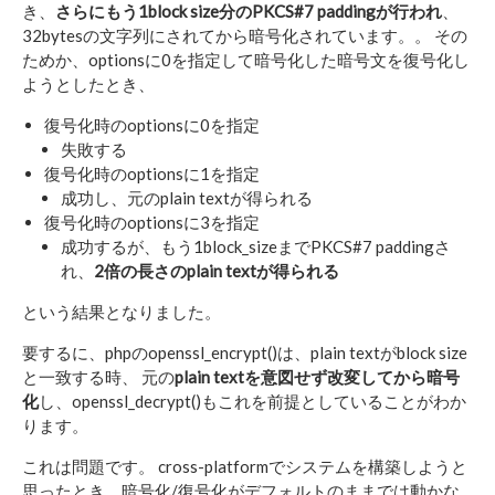
き、
さらにもう1block size分のPKCS#7 paddingが行われ
、
32bytesの文字列にされてから暗号化されています。。 その
ためか、optionsに0を指定して暗号化した暗号文を復号化し
ようとしたとき、
復号化時のoptionsに0を指定
失敗する
復号化時のoptionsに1を指定
成功し、元のplain textが得られる
復号化時のoptionsに3を指定
成功するが、もう1block_sizeまでPKCS#7 paddingさ
れ、
2倍の長さのplain textが得られる
という結果となりました。
要するに、phpのopenssl_encrypt()は、plain textがblock size
と一致する時、 元の
plain textを意図せず改変してから暗号
化
し、openssl_decrypt()もこれを前提としていることがわか
ります。
これは問題です。 cross-platformでシステムを構築しようと
思ったとき、暗号化/復号化がデフォルトのままでは動かな