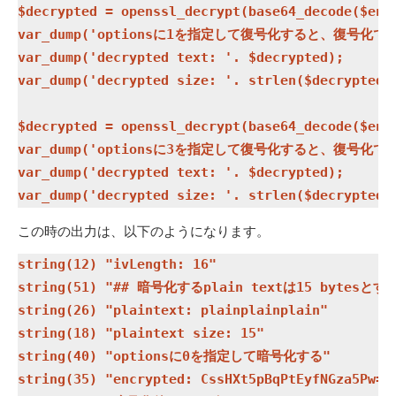
$decrypted = openssl_decrypt(base64_decode($encr
var_dump('optionsに1を指定して復号化すると、復号化で
var_dump('decrypted text: '. $decrypted);

var_dump('decrypted size: '. strlen($decrypted))
$decrypted = openssl_decrypt(base64_decode($encr
var_dump('optionsに3を指定して復号化すると、復号化で
var_dump('decrypted text: '. $decrypted);

この時の出力は、以下のようになります。
string(12) "ivLength: 16"

string(51) "## 暗号化するplain textは15 bytesとする
string(26) "plaintext: plainplainplain"

string(18) "plaintext size: 15"

string(40) "optionsに0を指定して暗号化する"

string(35) "encrypted: CssHXt5pBqPtEyfNGza5Pw=="