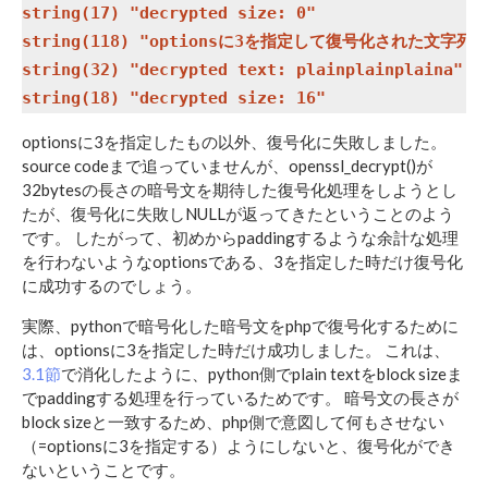
string(17) "decrypted size: 0"

string(118) "optionsに3を指定して復号化された文
string(32) "decrypted text: plainplainplaina"

optionsに3を指定したもの以外、復号化に失敗しました。
source codeまで追っていませんが、openssl_decrypt()が
32bytesの長さの暗号文を期待した復号化処理をしようとし
たが、復号化に失敗しNULLが返ってきたということのよう
です。 したがって、初めからpaddingするような余計な処理
を行わないようなoptionsである、3を指定した時だけ復号化
に成功するのでしょう。
実際、pythonで暗号化した暗号文をphpで復号化するために
は、optionsに3を指定した時だけ成功しました。 これは、
3.1節
で消化したように、python側でplain textをblock sizeま
でpaddingする処理を行っているためです。 暗号文の長さが
block sizeと一致するため、php側で意図して何もさせない
（=optionsに3を指定する）ようにしないと、復号化ができ
ないということです。