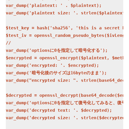
var_dump('plaintext: ' . $plaintext);

var_dump('plaintext size: '. strlen($plaintext))
$test_key = hash('sha256', 'this is a secret key
$test_iv = openssl_random_pseudo_bytes($ivLength
// 

var_dump('optionsに0を指定して暗号化する');

$encrypted = openssl_encrypt($plaintext, $method
var_dump('encrypted: '. $encrypted);

var_dump('暗号化後のサイズは16byteのまま');

var_dump("encrypted size: ". strlen(base64_decod
$decrypted = openssl_decrypt(base64_decode($encr
var_dump('optionsに0を指定して復号化してみると、復号化
var_dump('decrypted text: '. $decrypted);

var_dump('decrypted size: '. strlen($decrypted))