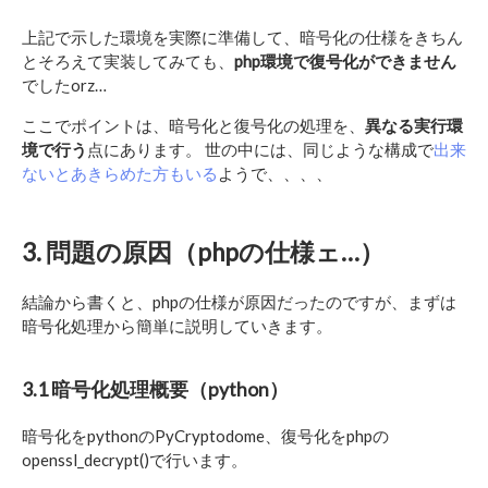
上記で示した環境を実際に準備して、暗号化の仕様をきちん
とそろえて実装してみても、
php環境で復号化ができません
でしたorz…
ここでポイントは、暗号化と復号化の処理を、
異なる実行環
境で行う
点にあります。 世の中には、同じような構成で
出来
ないとあきらめた方もいる
ようで、、、、
3. 問題の原因（phpの仕様ェ…）
結論から書くと、phpの仕様が原因だったのですが、まずは
暗号化処理から簡単に説明していきます。
3.1 暗号化処理概要（python）
暗号化をpythonのPyCryptodome、復号化をphpの
openssl_decrypt()で行います。