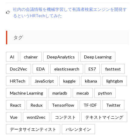
社内の会議情報を機械学習して有識者検索エンジンを開発す
るというHRTechしてみた
タグ
AI
chainer
DeepAnalytics
Deep Learning
Doc2Vec
EDA
elasticsearch
ES7
fasttext
HRTech
JavaScript
kaggle
kibana
lightgbm
Machine Learning
mariadb
mecab
python
React
Redux
TensorFlow
TF-IDF
Twitter
Vue
word2vec
コンテスト
テキストマイニング
データサイエンティスト
バレンタイン