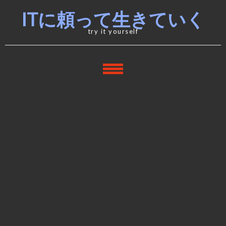
Skip
Skip
ITに頼って生きていく
to
to
navigation
content
try it yourself