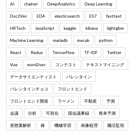
AI
chainer
DeepAnalytics
Deep Learning
Doc2Vec
EDA
elasticsearch
ES7
fasttext
HRTech
JavaScript
kaggle
kibana
lightgbm
Machine Learning
mariadb
mecab
python
React
Redux
TensorFlow
TF-IDF
Twitter
Vue
word2vec
コンテスト
テキストマイニング
データサイエンティスト
バレンタイン
バレンタインチョコ
フロントエンド
フロントエンド開発
ラーメン
不動産
予測
会議
分析
可視化
国会議事録
将来予測
形態素解析
株
機械学習
画像処理
麺活監視