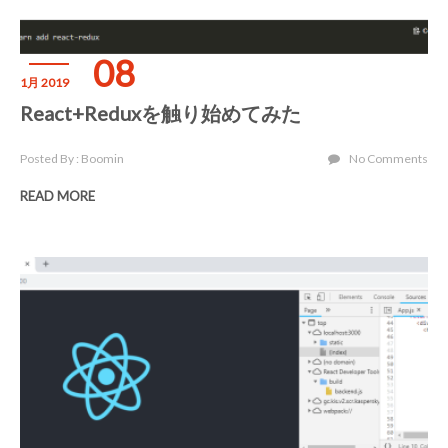
08
1月 2019
React+Reduxを触り始めてみた
Posted By : Boomin
No Comments
READ MORE