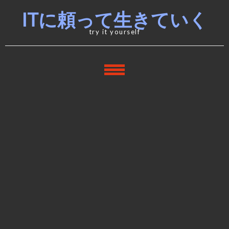
Skip
Skip
ITに頼って生きていく
to
to
navigation
content
try it yourself