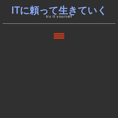
Skip
Skip
ITに頼って生きていく
to
to
navigation
content
try it yourself