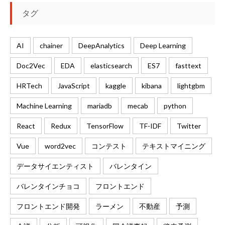
タグ
AI
chainer
DeepAnalytics
Deep Learning
Doc2Vec
EDA
elasticsearch
ES7
fasttext
HRTech
JavaScript
kaggle
kibana
lightgbm
Machine Learning
mariadb
mecab
python
React
Redux
TensorFlow
TF-IDF
Twitter
Vue
word2vec
コンテスト
テキストマイニング
データサイエンティスト
バレンタイン
バレンタインチョコ
フロントエンド
フロントエンド開発
ラーメン
不動産
予測