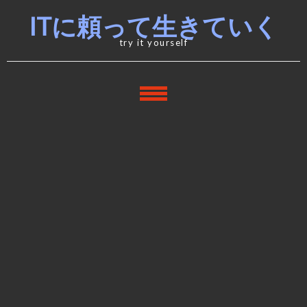
Skip
Skip
ITに頼って生きていく
to
to
navigation
content
try it yourself