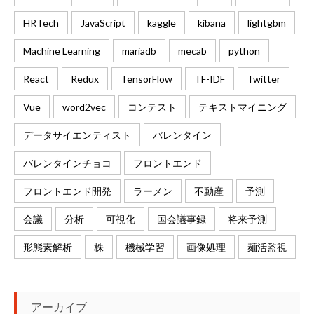
HRTech
JavaScript
kaggle
kibana
lightgbm
Machine Learning
mariadb
mecab
python
React
Redux
TensorFlow
TF-IDF
Twitter
Vue
word2vec
コンテスト
テキストマイニング
データサイエンティスト
バレンタイン
バレンタインチョコ
フロントエンド
フロントエンド開発
ラーメン
不動産
予測
会議
分析
可視化
国会議事録
将来予測
形態素解析
株
機械学習
画像処理
麺活監視
アーカイブ