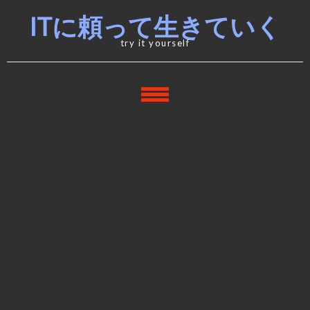
Skip
Skip
ITに頼って生きていく
to
to
navigation
content
try it yourself