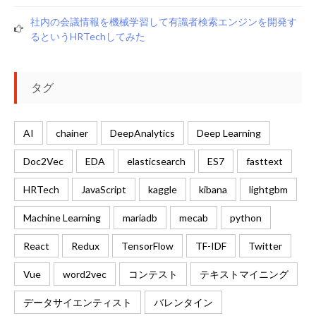
社内の会議情報を機械学習して有識者検索エンジンを開発す
るというHRTechしてみた
タグ
AI
chainer
DeepAnalytics
Deep Learning
Doc2Vec
EDA
elasticsearch
ES7
fasttext
HRTech
JavaScript
kaggle
kibana
lightgbm
Machine Learning
mariadb
mecab
python
React
Redux
TensorFlow
TF-IDF
Twitter
Vue
word2vec
コンテスト
テキストマイニング
データサイエンティスト
バレンタイン