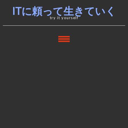
Skip
Skip
ITに頼って生きていく
to
to
navigation
content
try it yourself