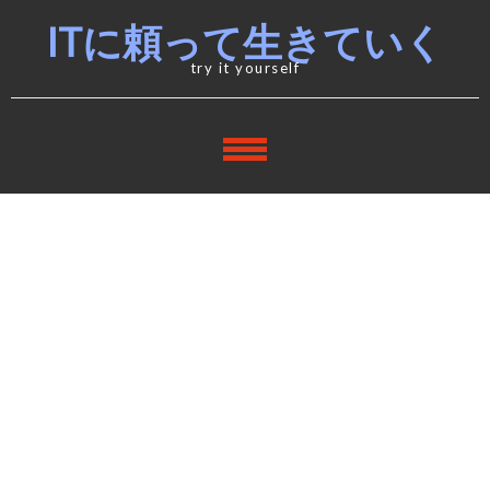
Skip
Skip
ITに頼って生きていく
to
to
navigation
content
try it yourself