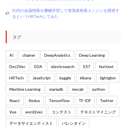
社内の会議情報を機械学習して有識者検索エンジンを開発す
るというHRTechしてみた
タグ
AI
chainer
DeepAnalytics
Deep Learning
Doc2Vec
EDA
elasticsearch
ES7
fasttext
HRTech
JavaScript
kaggle
kibana
lightgbm
Machine Learning
mariadb
mecab
python
React
Redux
TensorFlow
TF-IDF
Twitter
Vue
word2vec
コンテスト
テキストマイニング
データサイエンティスト
バレンタイン