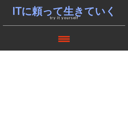
Skip
Skip
ITに頼って生きていく
to
to
navigation
content
try it yourself