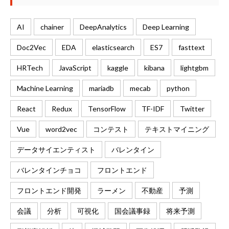
AI
chainer
DeepAnalytics
Deep Learning
Doc2Vec
EDA
elasticsearch
ES7
fasttext
HRTech
JavaScript
kaggle
kibana
lightgbm
Machine Learning
mariadb
mecab
python
React
Redux
TensorFlow
TF-IDF
Twitter
Vue
word2vec
コンテスト
テキストマイニング
データサイエンティスト
バレンタイン
バレンタインチョコ
フロントエンド
フロントエンド開発
ラーメン
不動産
予測
会議
分析
可視化
国会議事録
将来予測