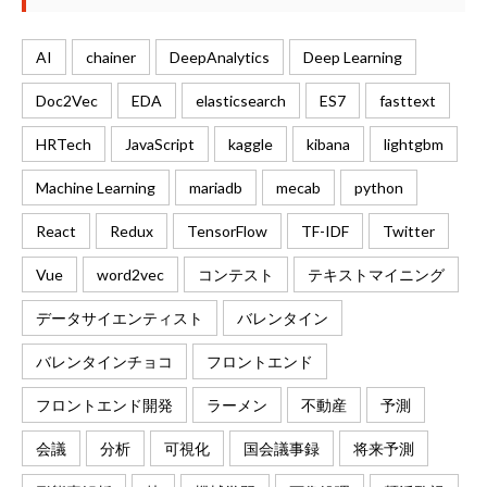
AI
chainer
DeepAnalytics
Deep Learning
Doc2Vec
EDA
elasticsearch
ES7
fasttext
HRTech
JavaScript
kaggle
kibana
lightgbm
Machine Learning
mariadb
mecab
python
React
Redux
TensorFlow
TF-IDF
Twitter
Vue
word2vec
コンテスト
テキストマイニング
データサイエンティスト
バレンタイン
バレンタインチョコ
フロントエンド
フロントエンド開発
ラーメン
不動産
予測
会議
分析
可視化
国会議事録
将来予測