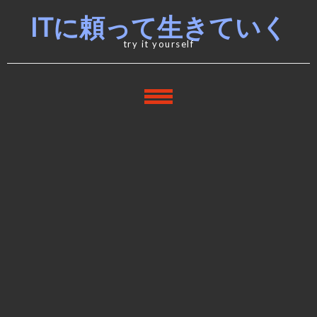
Skip
Skip
ITに頼って生きていく
to
to
navigation
content
try it yourself