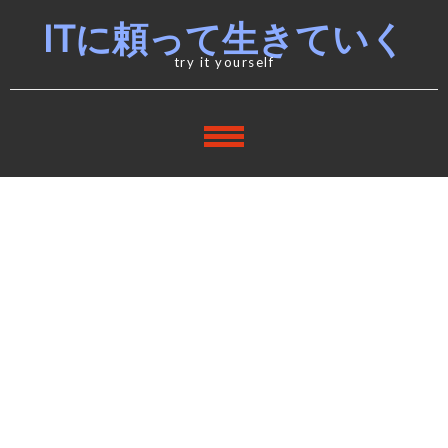
Skip
Skip
ITに頼って生きていく
to
to
navigation
content
try it yourself