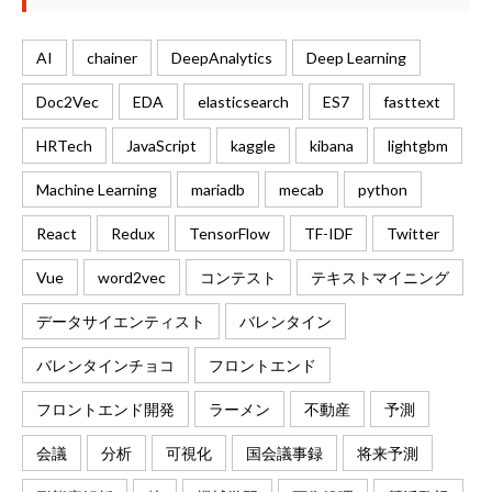
AI
chainer
DeepAnalytics
Deep Learning
Doc2Vec
EDA
elasticsearch
ES7
fasttext
HRTech
JavaScript
kaggle
kibana
lightgbm
Machine Learning
mariadb
mecab
python
React
Redux
TensorFlow
TF-IDF
Twitter
Vue
word2vec
コンテスト
テキストマイニング
データサイエンティスト
バレンタイン
バレンタインチョコ
フロントエンド
フロントエンド開発
ラーメン
不動産
予測
会議
分析
可視化
国会議事録
将来予測