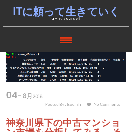
Skip
Skip
ITに頼って生きていく
to
to
navigation
content
try it yourself
04
- 8月
2018
Posted By : Boomin
No Comments
神奈川県下の中古マンショ
ン市場を分析してみる そ