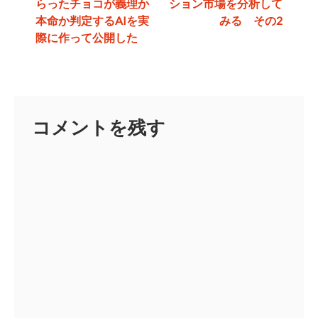
らったチョコが義理か
ション市場を分析して
稿
本命か判定するAIを実
みる その2
ナ
際に作って公開した
ビ
ゲ
ー
コメントを残す
シ
ョ
ン