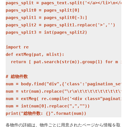
pages_split = pages_text.split('</a></li>\n</ol>
pages_split0 = pages_split[0]

pages_split1 = pages_split0[-3:]

pages_split2 = pages_split1.replace('>','')

pages_split3 = int(pages_split2)

import re

def extMeg(pat, mlist):

  return [ pat.search(str(m)).group(1) for m in 
# 総物件数

num = body.find("div",{'class':'pagination_set-h
num = str(num).replace("\r\n\t\t\t\t\t\t\t\t\t\t
num = extMeg( re.compile('<div class="paginatio
num = int(num[0].replace(",",""))

各物件の詳細は、物件ごとに用意されたページから情報を取