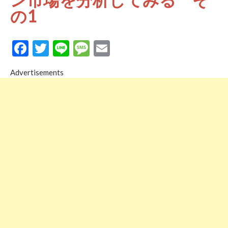
の1
Facebook
Twitter
Line
Message
Email
Advertisements