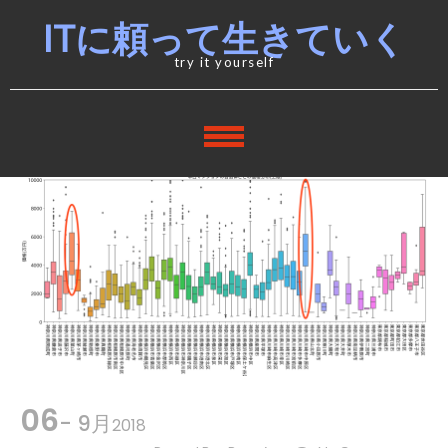
Skip
Skip
ITに頼って生きていく
to
to
navigation
content
try it yourself
06
- 9月
2018