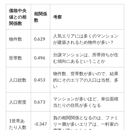
価格中央
相関係
値との相
考察
数
関係数
人気エリアには多くのマンション
物件数
0.629
が建築されるため物件が多い？
分譲マンションは、所帯持ちが住
世帯数
0.496
む傾向にあるということか
物件数、世帯数が多いので、結果
人口総数
0.453
的にそのエリアの人口は当然、多
い
マンションが多いほど、単位面積
人口密度
0.673
当たりの住民が多くなる
負の相関関係となるのは、ファミ
1世帯あ
-0.347
リー層が多いエリアは、一軒家の
たり人数