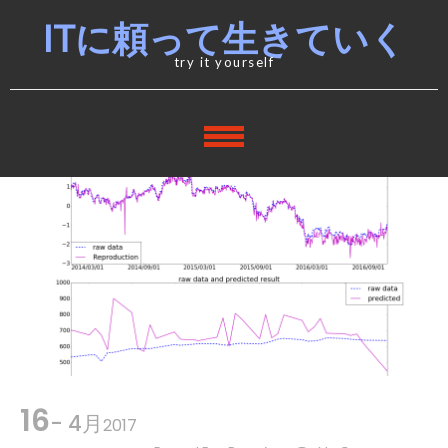
Skip
Skip
ITに頼って生きていく
to
to
navigation
content
try it yourself
16
- 4月
2017