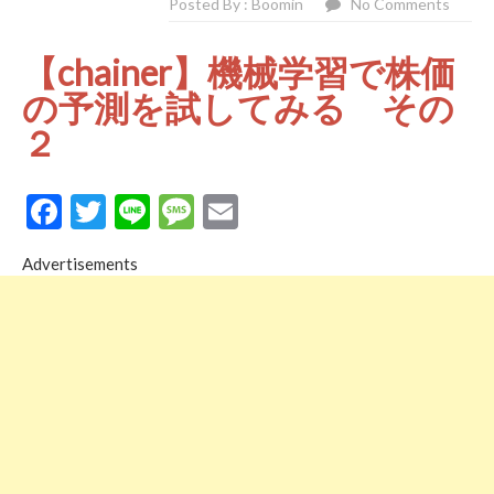
Posted By : Boomin
No Comments
【chainer】機械学習で株価
の予測を試してみる その
２
Facebook
Twitter
Line
Message
Email
Advertisements