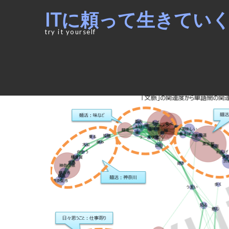
Skip
Skip
ITに頼って生きてい
to
to
navigation
content
try it yourself