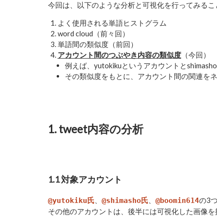
今回は、以下のような分析と可視化を行ってみるこ
よく使用される単語ヒストグラム
word cloud（前々回）
単語間の類似度（前回）
アカウント間のつぶやき内容の類似度
（今回）
例えば、yutokikuというアカウントとshi
その類似度をもとに、アカウント間の関連を
1. tweet内容の分析
1.1 対象アカウント
、
、
の3
@yutokiku氏
@shimasho氏
@boomin614
その他のアカウントは、後半には可視化した画像を