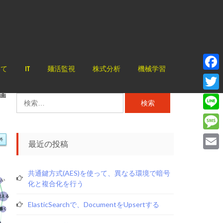
いて
IT
麺活監視
株式分析
機械学習
Face
Twitt
検
索:
Line
Mess
最近の投稿
Email
共通鍵方式(AES)を使って、異なる環境で暗号
化と複合化を行う
ElasticSearchで、documentをupsertする