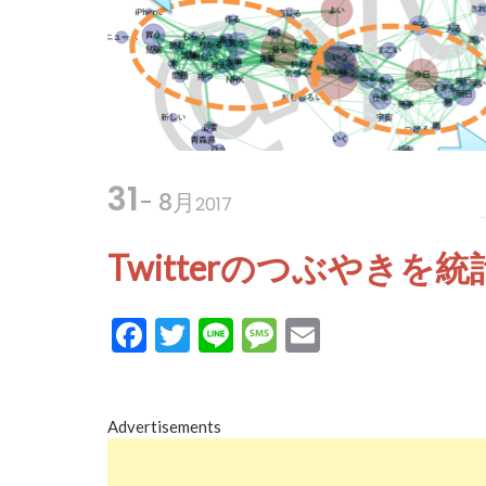
31
- 8月
2017
Twitterのつぶやき
Facebook
Twitter
Line
Message
Email
Advertisements