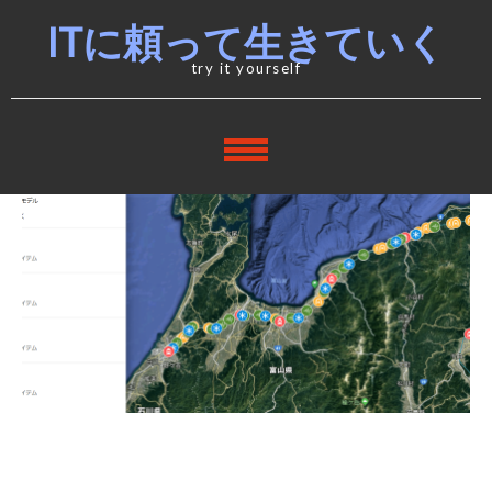
Skip
Skip
ITに頼って生きていく
to
to
navigation
content
try it yourself