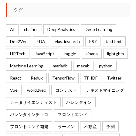
タグ
AI
chainer
DeepAnalytics
Deep Learning
Doc2Vec
EDA
elasticsearch
ES7
fasttext
HRTech
JavaScript
kaggle
kibana
lightgbm
Machine Learning
mariadb
mecab
python
React
Redux
TensorFlow
TF-IDF
Twitter
Vue
word2vec
コンテスト
テキストマイニング
データサイエンティスト
バレンタイン
バレンタインチョコ
フロントエンド
フロントエンド開発
ラーメン
不動産
予測