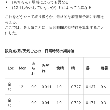
（もちろん）場所によっても異なる
（12月しか示していないが）月によっても異なる
これをどうやって取り扱うか、最終的な着雪量予測に影響を
与える。
ここでは、各天気ごとに、日照時間の期待値を算出すること
にした。
観測点/月/天気ごとの、日照時間の期待値
あ
みぞ
Loc
Mon
ら
快晴
晴
曇
薄曇
れ
れ
金
12
0.0
0.011
1.0
0.727
0.137
0.6
沢
金
1
0.0
0.04
1.0
0.739
0.171
0.3
沢