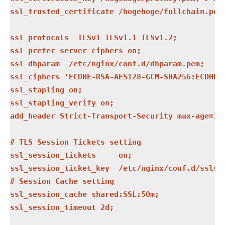
ssl_trusted_certificate /hogehoge/fullchain.pem;
ssl_protocols  TLSv1 TLSv1.1 TLSv1.2;

ssl_prefer_server_ciphers on;

ssl_dhparam  /etc/nginx/conf.d/dhparam.pem;

ssl_ciphers 'ECDHE-RSA-AES128-GCM-SHA256:ECDHE-
ssl_stapling on;

ssl_stapling_verify on;

add_header Strict-Transport-Security max-age=157
# TLS Session Tickets setting

ssl_session_tickets     on;

ssl_session_ticket_key  /etc/nginx/conf.d/sslses
# Session Cache setting

ssl_session_cache shared:SSL:50m;

ssl_session_timeout 2d;
