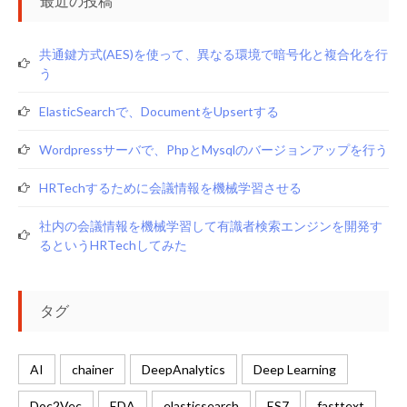
最近の投稿
共通鍵方式(AES)を使って、異なる環境で暗号化と複合化を行
う
ElasticSearchで、documentをupsertする
Wordpressサーバで、phpとmysqlのバージョンアップを行う
HRTechするために会議情報を機械学習させる
社内の会議情報を機械学習して有識者検索エンジンを開発す
るというHRTechしてみた
タグ
AI
chainer
DeepAnalytics
Deep Learning
Doc2Vec
EDA
elasticsearch
ES7
fasttext