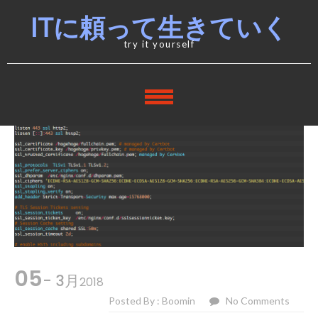
Skip
Skip
ITに頼って生きていく
to
to
navigation
content
try it yourself
05
- 3月
2018
Posted By : Boomin
No Comments