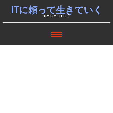
Skip
Skip
ITに頼って生きていく
to
to
navigation
content
try it yourself