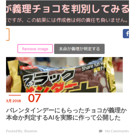
07
3月 2018
バレンタインデーにもらったチョコが義理か
本命か判定するAIを実際に作って公開した
Posted By : Boomin
No Comments