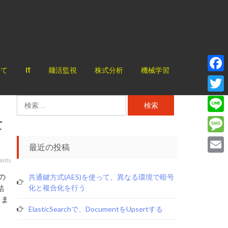
いて
IT
麺活監視
株式分析
機械学習
Face
Twitt
検
索:
Line
て
Mess
最近の投稿
Email
ents
の
共通鍵方式(AES)を使って、異なる環境で暗号
結
化と複合化を行う
きま
ElasticSearchで、documentをupsertする