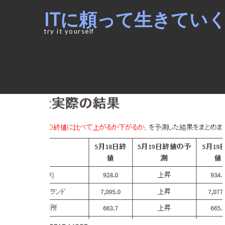
Skip
Skip
ITに頼って生きてい
to
to
navigation
content
try it yourself