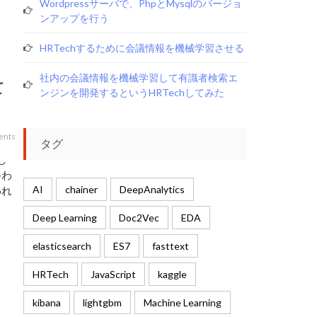
Wordpressサーバで、phpとmysqlのバージョ
ンアップを行う
HRTechするために会議情報を機械学習させる
社内の会議情報を機械学習して有識者検索エ
て
ンジンを開発するというHRTechしてみた
ents
タグ
し
終わ
AI
chainer
DeepAnalytics
われ
Deep Learning
Doc2Vec
EDA
elasticsearch
ES7
fasttext
HRTech
JavaScript
kaggle
kibana
lightgbm
Machine Learning