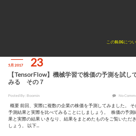
く
このBLOGにつ
23
5月 2017
【TensorFlow】機械学習で株価の予測を試し
みる その７
Posted By : Boomin
No Comm
概要 前回、実際に複数の企業の株価を予測してみました。 そ
予測結果と実際を比べてみることにしましょう。 株価の予測
果と実際の結果 いきなり、結果をまとめたものをご覧いただ
しょう。 以下...