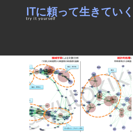
Skip
Skip
ITに頼って生きてい
to
to
navigation
content
try it yourself