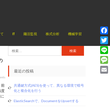
いて
IT
麺活監視
株式分析
機械学習
Face
Twitt
検
索:
Line
の
Mess
最近の投稿
Email
ents
 前
共通鍵方式(AES)を使って、異なる環境で暗号
似度
化と複合化を行う
図に
ElasticSearchで、documentをupsertする