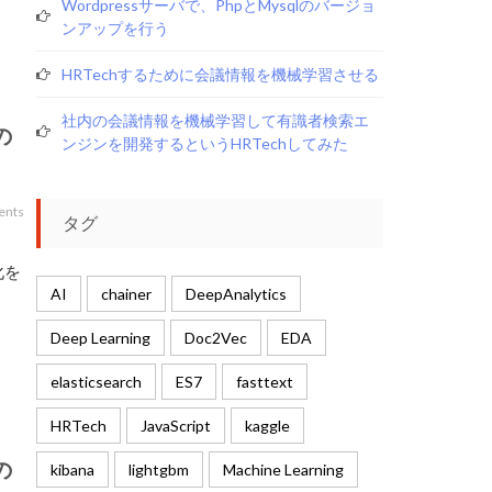
Wordpressサーバで、phpとmysqlのバージョ
ンアップを行う
HRTechするために会議情報を機械学習させる
社内の会議情報を機械学習して有識者検索エ
の
ンジンを開発するというHRTechしてみた
ents
タグ
。
化を
AI
chainer
DeepAnalytics
Deep Learning
Doc2Vec
EDA
elasticsearch
ES7
fasttext
HRTech
JavaScript
kaggle
の
kibana
lightgbm
Machine Learning