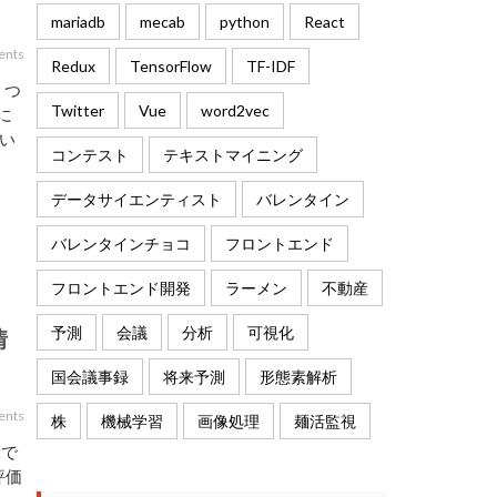
mariadb
mecab
python
React
ents
Redux
TensorFlow
TF-IDF
 つ
Twitter
Vue
word2vec
に
い
コンテスト
テキストマイニング
データサイエンティスト
バレンタイン
バレンタインチョコ
フロントエンド
フロントエンド開発
ラーメン
不動産
予測
会議
分析
可視化
情
国会議事録
将来予測
形態素解析
ents
株
機械学習
画像処理
麺活監視
tで
評価