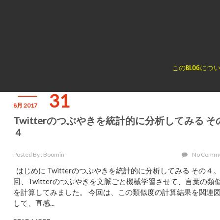
く
このBLOGにつ
31
8月 2017
Twitterのつぶやきを統計的に分析してみる そ
４
Posted By : Boomin
No Comm
はじめに Twitterのつぶやきを統計的に分析してみる その４。
回、Twitterのつぶやきを文脈ごと機械学習させて、言葉の類
を計算してみました。 今回は、この類似度の計算結果を関連
して、直感...