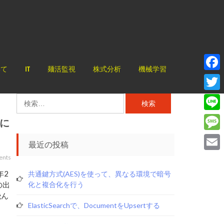
いて
IT
麺活監視
株式分析
機械学習
Face
Twitt
検
索:
Line
に
Mess
最近の投稿
Email
ents
年2
共通鍵方式(AES)を使って、異なる環境で暗号
の出
化と複合化を行う
飛ん
ElasticSearchで、documentをupsertする