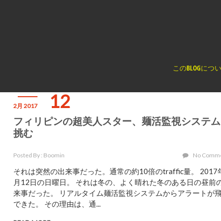
く
このBLOGにつ
12
2月 2017
フィリピンの超美人スター、麺活監視システム
挑む
Posted By : Boomin
No Comm
それは突然の出来事だった。通常の約10倍のtraffic量。 2017
月12日の日曜日。 それは冬の、よく晴れた冬のある日の昼前
来事だった。 リアルタイム麺活監視システムからアラートが
できた。 その理由は、通...