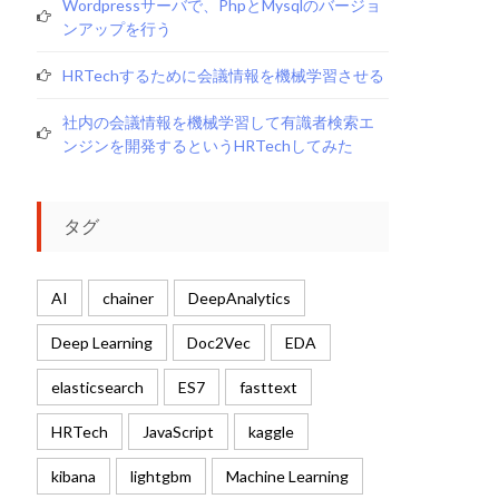
Wordpressサーバで、phpとmysqlのバージョ
ンアップを行う
HRTechするために会議情報を機械学習させる
社内の会議情報を機械学習して有識者検索エ
ンジンを開発するというHRTechしてみた
タグ
AI
chainer
DeepAnalytics
Deep Learning
Doc2Vec
EDA
elasticsearch
ES7
fasttext
HRTech
JavaScript
kaggle
kibana
lightgbm
Machine Learning