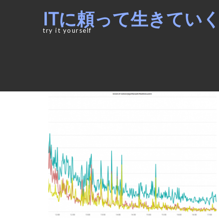
Skip
Skip
ITに頼って生きてい
to
to
navigation
content
try it yourself