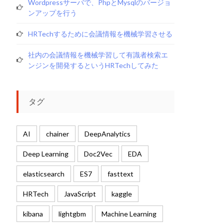
Wordpressサーバで、phpとmysqlのバージョ
ンアップを行う
HRTechするために会議情報を機械学習させる
社内の会議情報を機械学習して有識者検索エ
ンジンを開発するというHRTechしてみた
タグ
AI
chainer
DeepAnalytics
Deep Learning
Doc2Vec
EDA
elasticsearch
ES7
fasttext
HRTech
JavaScript
kaggle
kibana
lightgbm
Machine Learning