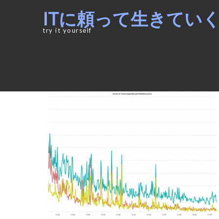
Skip
Skip
ITに頼って生きてい
to
to
navigation
content
try it yourself