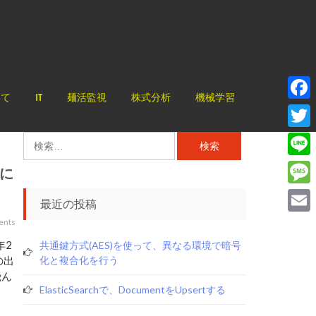
いて
IT
麺活監視
株式分析
機械学習
Face
Twitt
検
索:
Line
に
Mess
最近の投稿
Email
ents
年2
共通鍵方式(AES)を使って、異なる環境で暗号
の出
化と複合化を行う
飛ん
ElasticSearchで、documentをupsertする