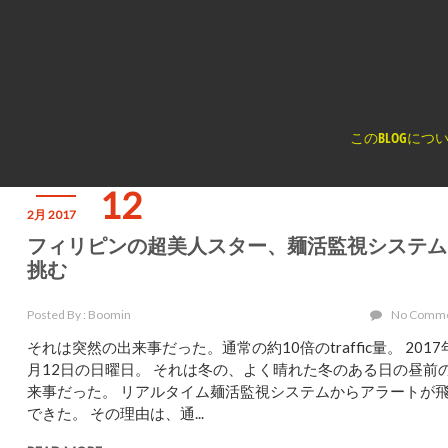
く
このBLOGにつ
12
2月 2017
フィリピンの超美人スター、麺活監視システム
挑む
Posted By : Boomin
No Comm
それは突然の出来事だった。通常の約10倍のtraffic量。 2017
月12日の日曜日。 それは冬の、よく晴れた冬のある日の昼前
来事だった。 リアルタイム麺活監視システムからアラートが
できた。 その理由は、通...