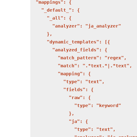
  "mappings": {

    "_default_": {

      "_all": {

        "analyzer": "ja_analyzer"

      },

      "dynamic_templates": [{

        "analyzed_fields": {

          "match_pattern": "regex",

          "match": ".*text.*|.*text",

          "mapping": {

            "type": "text",

            "fields": {

              "raw": {

                "type": "keyword"

              },

              "ja": {

                "type": "text",
