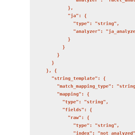
                "analyzer": "facet_anal
              },

              "ja": {

                "type": "string",

                "analyzer": "ja_analyze
              }

            }

          }

        }

      }, {

        "string_template": {

          "match_mapping_type": "string
          "mapping": {

            "type": "string",

            "fields": {

              "raw": {

                "type": "string",

                "index": "not_analyzed"