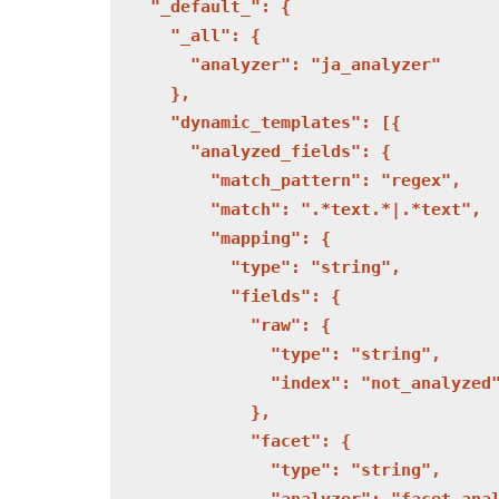
    "_default_": {

      "_all": {

        "analyzer": "ja_analyzer"

      },

      "dynamic_templates": [{

        "analyzed_fields": {

          "match_pattern": "regex",

          "match": ".*text.*|.*text",

          "mapping": {

            "type": "string",

            "fields": {

              "raw": {

                "type": "string",

                "index": "not_analyzed"
              },

              "facet": {

                "type": "string",
