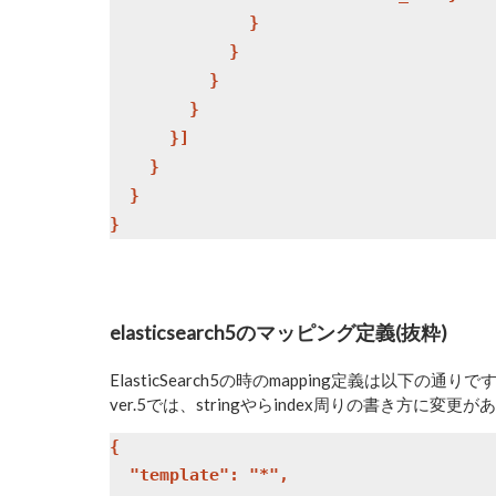
              }

            }

          }

        }

      }]

    }

  }

elasticsearch5のマッピング定義(抜粋)
ElasticSearch5の時のmapping定義は以下の通りで
ver.5では、stringやらindex周りの書き方に
{

  "template": "*",
