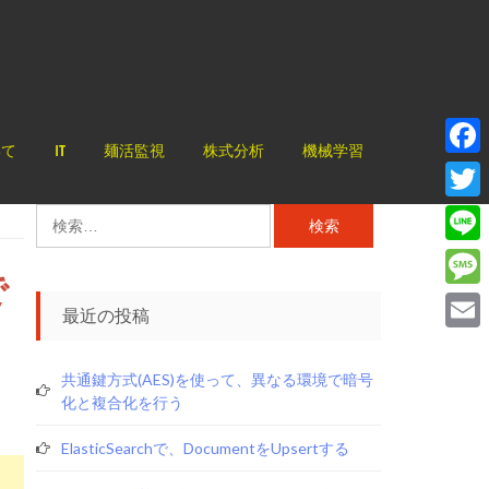
いて
IT
麺活監視
株式分析
機械学習
Face
Twitt
検
索:
Line
で
Mess
最近の投稿
Email
共通鍵方式(AES)を使って、異なる環境で暗号
化と複合化を行う
ElasticSearchで、documentをupsertする