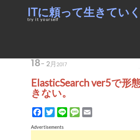
Skip
Skip
ITに頼って生きてい
to
to
navigation
content
try it yourself
18
- 2月
2017
ElasticSearch ver
きない。
Facebook
Twitter
Line
Message
Email
Advertisements