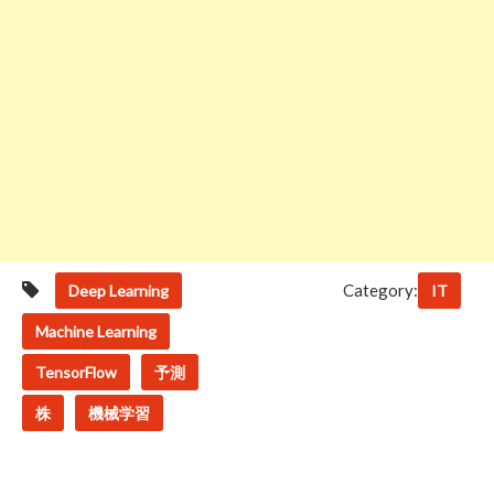
Category:
Deep Learning
IT
Machine Learning
TensorFlow
予測
株
機械学習