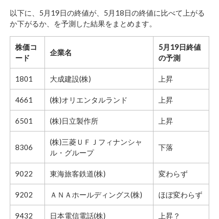
以下に、5月19日の終値が、5月18日の終値に比べて上がる
か下がるか、を予測した結果をまとめます。
株価コ
5月19日終値
企業名
ード
の予測
1801
大成建設(株)
上昇
4661
(株)オリエンタルランド
上昇
6501
(株)日立製作所
上昇
(株)三菱ＵＦＪフィナンシャ
8306
下落
ル・グループ
9022
東海旅客鉄道(株)
変わらず
9202
ＡＮＡホールディングス(株)
ほぼ変わらず
9432
日本電信電話(株)
上昇？