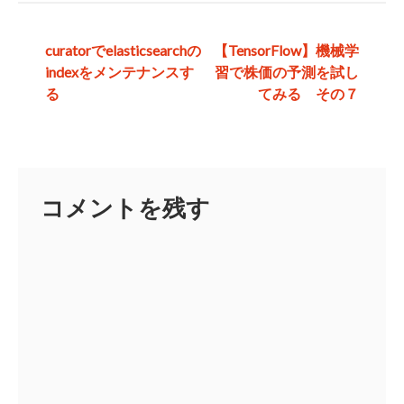
投
curatorでelasticsearchの
【TensorFlow】機械学
indexをメンテナンスす
習で株価の予測を試し
稿
る
てみる その７
ナ
ビ
ゲ
コメントを残す
ー
シ
ョ
ン