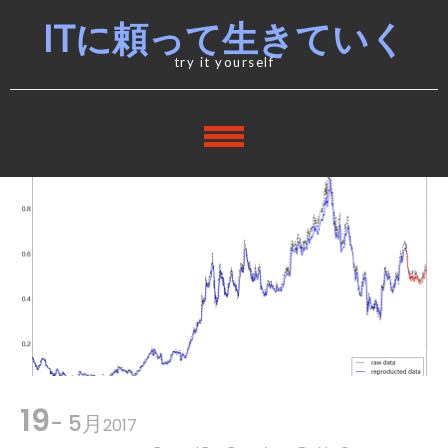
Skip
Skip
ITに頼って生きていく
to
to
navigation
content
try it yourself
19
- 5月
2017