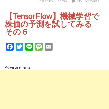
Posted By : Boomin
No Comments
【TensorFlow】機械学習で
株価の予測を試してみる
その６
Facebook
Twitter
Line
Message
Email
Advertisements