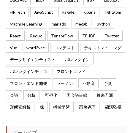
Doc2Vec
EDA
elasticsearch
ES7
fasttext
HRTech
JavaScript
kaggle
kibana
lightgbm
Machine Learning
mariadb
mecab
python
React
Redux
TensorFlow
TF-IDF
Twitter
Vue
word2vec
コンテスト
テキストマイニング
データサイエンティスト
バレンタイン
バレンタインチョコ
フロントエンド
フロントエンド開発
ラーメン
不動産
予測
会議
分析
可視化
国会議事録
将来予測
形態素解析
株
機械学習
画像処理
麺活監視
アーカイブ