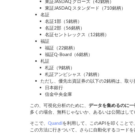
東証JASDAQ グローズ（42銘柄）
東証JASDAQ スタンダード（710銘柄）
名証
名証1部（5銘柄）
名証2部（56銘柄）
名証セントレックス（12銘柄）
福証
福証（22銘柄）
福証Q-Board（6銘柄）
札証
札証（9銘柄）
札証アンビシャス（7銘柄）
ただし、優先出資証券の以下の2銘柄は、取り
日本銀行
信金中央金庫
この、可視化分析のために、
データを集めるのに一
多くの場合、無料じゃないか、あるいは公開はして
そこで、
Quandl
を利用して、このAPIを叩くこと
この方法に行きついて、さらに自動化するコードを書