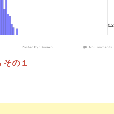
Posted By : Boomin
No Comments
 その１