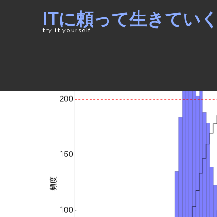
Skip
Skip
ITに頼って生きてい
to
to
navigation
content
try it yourself