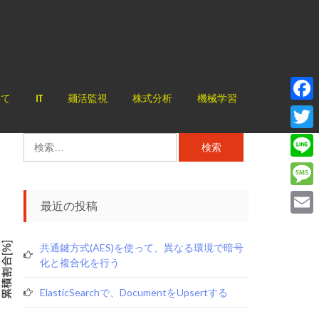
いて
IT
麺活監視
株式分析
機械学習
Face
Twitt
検
索:
Line
Mess
最近の投稿
Email
共通鍵方式(AES)を使って、異なる環境で暗号
化と複合化を行う
ElasticSearchで、documentをupsertする