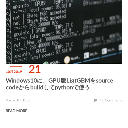
21
10月 2019
Windows10に、GPU版LigtGBMをsource
codeからbuildしてpythonで使う
Posted By : Boomin
No Comments
READ MORE