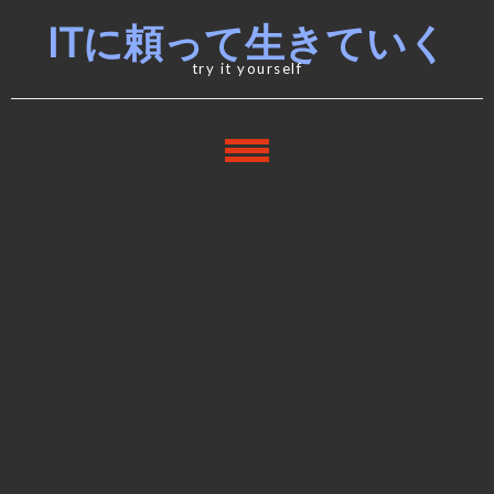
Skip
Skip
ITに頼って生きていく
to
to
navigation
content
try it yourself