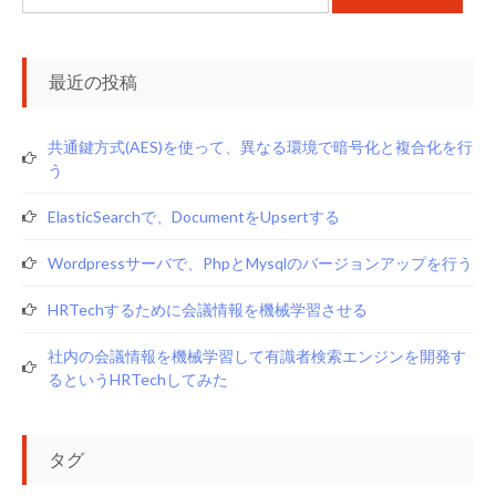
ー
索:
ジ
送
最近の投稿
り
共通鍵方式(AES)を使って、異なる環境で暗号化と複合化を行
う
ElasticSearchで、documentをupsertする
Wordpressサーバで、phpとmysqlのバージョンアップを行う
HRTechするために会議情報を機械学習させる
社内の会議情報を機械学習して有識者検索エンジンを開発す
るというHRTechしてみた
タグ