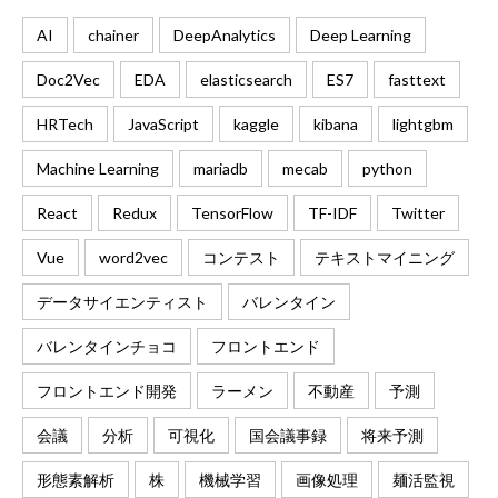
AI
chainer
DeepAnalytics
Deep Learning
Doc2Vec
EDA
elasticsearch
ES7
fasttext
HRTech
JavaScript
kaggle
kibana
lightgbm
Machine Learning
mariadb
mecab
python
React
Redux
TensorFlow
TF-IDF
Twitter
Vue
word2vec
コンテスト
テキストマイニング
データサイエンティスト
バレンタイン
バレンタインチョコ
フロントエンド
フロントエンド開発
ラーメン
不動産
予測
会議
分析
可視化
国会議事録
将来予測
形態素解析
株
機械学習
画像処理
麺活監視