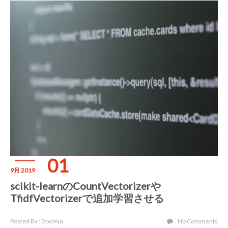
01
9月 2019
scikit-learnのCountVectorizerや
TfidfVectorizerで追加学習させる
Posted By : Boomin
No Comments