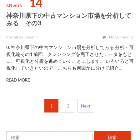
14
8月 2018
神奈川県下の中古マンション市場を分析して
みる その3
Posted By : Boomin
No Comments
0. 神奈川県下の中古マンション市場を分析してみる 分析・可
視化編その1 前回、クレンジングを完了させたデータをもと
に、可視化と分析を進めていくことにします。 いろいろと可
視化していきたいので、こちらも何回かに分けて紹介...
READ MORE
投
1
2
Next
稿
の
ペ
検